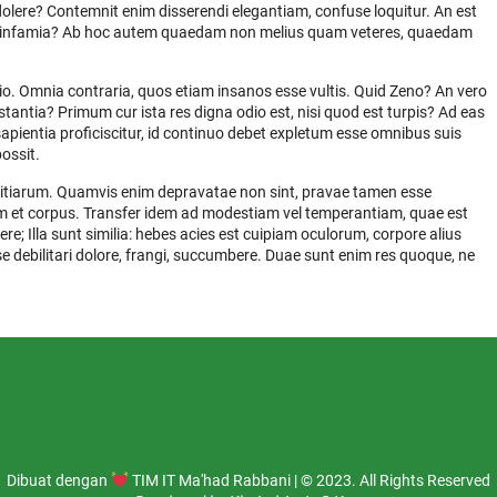
 dolere? Contemnit enim disserendi elegantiam, confuse loquitur. An est
etur infamia? Ab hoc autem quaedam non melius quam veteres, quaedam
atio. Omnia contraria, quos etiam insanos esse vultis. Quid Zeno? An vero
estantia? Primum cur ista res digna odio est, nisi quod est turpis? Ad eas
apientia proficiscitur, id continuo debet expletum esse omnibus suis
ossit.
ivitiarum. Quamvis enim depravatae non sint, pravae tamen esse
 et corpus. Transfer idem ad modestiam vel temperantiam, quae est
e; Illa sunt similia: hebes acies est cuipiam oculorum, corpore alius
esse debilitari dolore, frangi, succumbere. Duae sunt enim res quoque, ne
Dibuat dengan
TIM IT Ma'had Rabbani | © 2023. All Rights Reserved