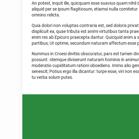
An potest, inquit ille, quicquam esse suavius quam nihil
aliquid per se ipsum flagitiosum, etiamsi nulla comit
omnino relicta.
Quia dolori non voluptas contraria est, sed doloris priv
displicuit ea, quae tributa est animi virtutibus tanta pra
enim res ab Epicuro praecepta dantur. Quicquid enim a s
partibus; Ut optime, secundum naturam affectum esse p
Nummus in Croesi divitiis obscuratur, pars est tamen d
possunt. Idemque diviserunt naturam hominis in animum
moderatio cupiditatum rationi oboediens. Immo alio gener
senescit; Potius ergo illa dicantur: turpe esse, viri non 
tu verba solum putes.