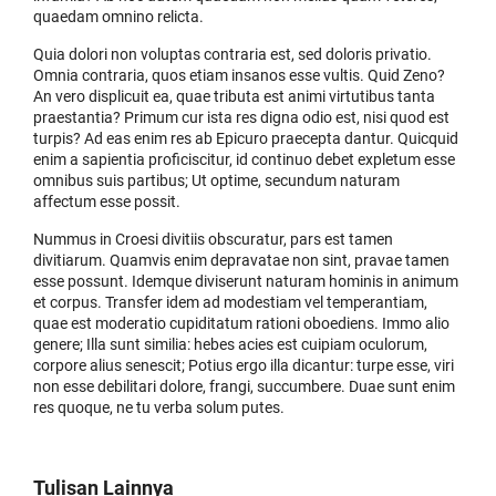
quaedam omnino relicta.
Quia dolori non voluptas contraria est, sed doloris privatio.
Omnia contraria, quos etiam insanos esse vultis. Quid Zeno?
An vero displicuit ea, quae tributa est animi virtutibus tanta
praestantia? Primum cur ista res digna odio est, nisi quod est
turpis? Ad eas enim res ab Epicuro praecepta dantur. Quicquid
enim a sapientia proficiscitur, id continuo debet expletum esse
omnibus suis partibus; Ut optime, secundum naturam
affectum esse possit.
Nummus in Croesi divitiis obscuratur, pars est tamen
divitiarum. Quamvis enim depravatae non sint, pravae tamen
esse possunt. Idemque diviserunt naturam hominis in animum
et corpus. Transfer idem ad modestiam vel temperantiam,
quae est moderatio cupiditatum rationi oboediens. Immo alio
genere; Illa sunt similia: hebes acies est cuipiam oculorum,
corpore alius senescit; Potius ergo illa dicantur: turpe esse, viri
non esse debilitari dolore, frangi, succumbere. Duae sunt enim
res quoque, ne tu verba solum putes.
Tulisan Lainnya