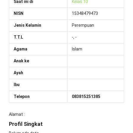
Saat ini di
Kelas 10
NISN
15348479473
Jenis Kelamin
Perempuan
T.T.L
-, -
Agama
Islam
Anak ke
Ayah
Ibu
Telepon
083815251385
Alamat :
Profil Singkat