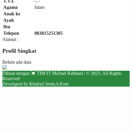
T.T.L
-, -
Agama
Islam
Anak ke
Ayah
Ibu
Telepon
083815251385
Alamat :
Profil Singkat
Belum ada data
Dibuat dengan 💓 TIM IT Ma'had Rabbani | © 2023. All Rights
Reserved
Developed by Khairul Amin,S.Kom