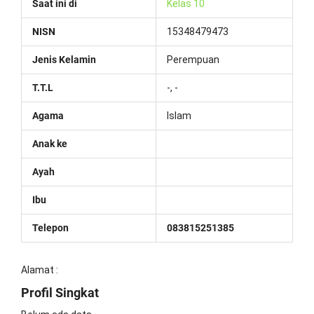
Saat ini di
Kelas 10
NISN
15348479473
Jenis Kelamin
Perempuan
T.T.L
-, -
Agama
Islam
Anak ke
Ayah
Ibu
Telepon
083815251385
Alamat :
Profil Singkat