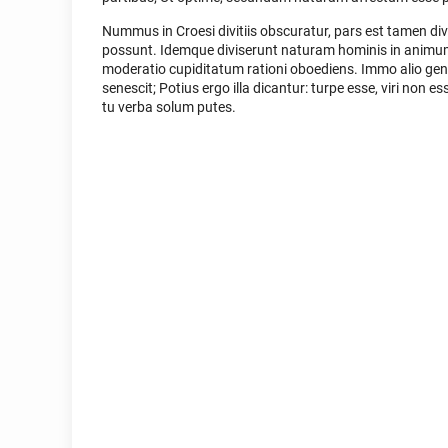
Nummus in Croesi divitiis obscuratur, pars est tamen d
possunt. Idemque diviserunt naturam hominis in animum
moderatio cupiditatum rationi oboediens. Immo alio gener
senescit; Potius ergo illa dicantur: turpe esse, viri non 
tu verba solum putes.