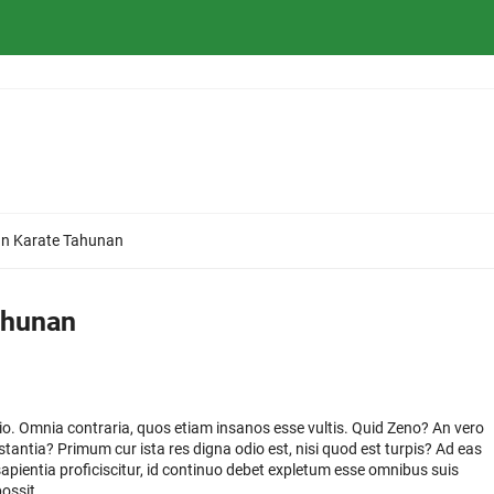
an Karate Tahunan
ahunan
atio. Omnia contraria, quos etiam insanos esse vultis. Quid Zeno? An vero
estantia? Primum cur ista res digna odio est, nisi quod est turpis? Ad eas
apientia proficiscitur, id continuo debet expletum esse omnibus suis
ossit.