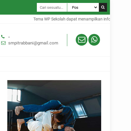
Tema WP Sekolah dapat menampilkan informasi dalam te
-
smpitrabbani@gmail.com