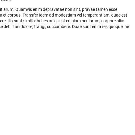
ivitiarum. Quamvis enim depravatae non sint, pravae tamen esse
 et corpus. Transfer idem ad modestiam vel temperantiam, quae est
e; Illa sunt similia: hebes acies est cuipiam oculorum, corpore alius
esse debilitari dolore, frangi, succumbere. Duae sunt enim res quoque, ne