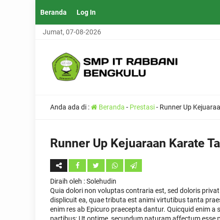
Beranda
Log In
Jumat, 07-08-2026
Anda ada di :
Beranda
-
Prestasi
-
Runner Up Kejuara
Runner Up Kejuaraan Karate T
Diraih oleh
: Solehudin
Quia dolori non voluptas contraria est, sed doloris priv
displicuit ea, quae tributa est animi virtutibus tanta pra
enim res ab Epicuro praecepta dantur. Quicquid enim a s
partibus; Ut optime, secundum naturam affectum esse p