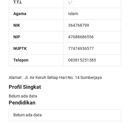
T.T.L
-, -
Agama
Islam
NIK
364768799
NIP
47688686556
NUPTK
77474936577
Telepon
083815251385
Alamat : Jl. Air Keruh Setiap Hari No. 14 Sumberjaya
Profil Singkat
Belum ada data
Pendidikan
Belum ada data