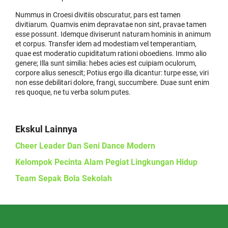
Nummus in Croesi divitiis obscuratur, pars est tamen
divitiarum. Quamvis enim depravatae non sint, pravae tamen
esse possunt. Idemque diviserunt naturam hominis in animum
et corpus. Transfer idem ad modestiam vel temperantiam,
quae est moderatio cupiditatum rationi oboediens. Immo alio
genere; Illa sunt similia: hebes acies est cuipiam oculorum,
corpore alius senescit; Potius ergo illa dicantur: turpe esse, viri
non esse debilitari dolore, frangi, succumbere. Duae sunt enim
res quoque, ne tu verba solum putes.
Ekskul Lainnya
Cheer Leader Dan Seni Dance Modern
Kelompok Pecinta Alam Pegiat Lingkungan Hidup
Team Sepak Bola Sekolah